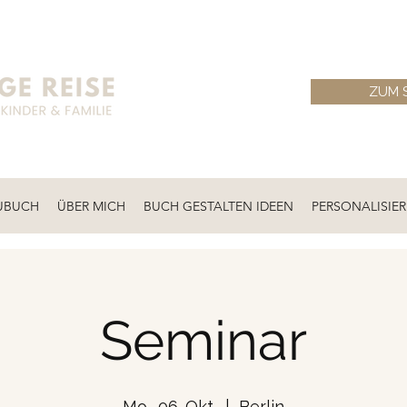
ZUM 
UBUCH
ÜBER MICH
BUCH GESTALTEN IDEEN
PERSONALISIE
Seminar
Mo., 06. Okt.
  |  
Berlin