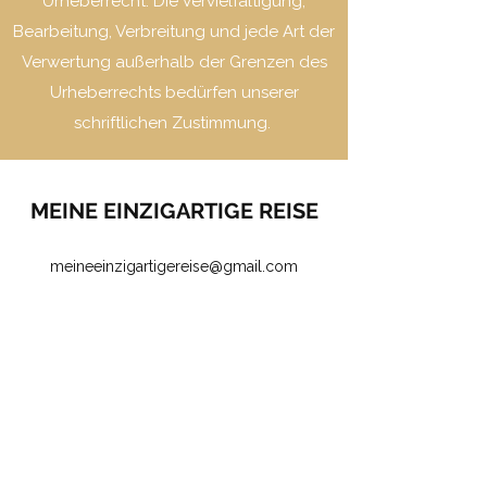
Urheberrecht. Die Vervielfältigung,
Bearbeitung, Verbreitung und jede Art der
Verwertung außerhalb der Grenzen des
Urheberrechts bedürfen unserer
schriftlichen Zustimmung.
MEINE EINZIGARTIGE REISE
meineeinzigartigereise@gmail.com
Dr. Josef Pommergasse 5, 8680
Mürzzuschlag
AGB & Widerrufsbelehrung
Datenschutz
Zahlung, Versand & Lieferung