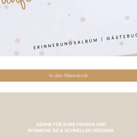
In den Warenkorb
GERNE FÜR EURE FRAGEN UND
WÜNSCHE DA & SCHNELLER VERSAND