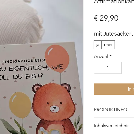
Affirmationkar
Prei
€ 29,90
mit Jutesackerl 
ja
nein
Anzahl
*
In
PRODUKTINFO
Einband: Hardcove
Inhalsverzeichnis
Innenseiten: 170g 