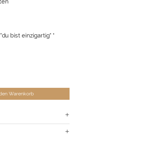
ten
s
"du bist einzigartig"
*
 den Warenkorb
r
Naturpapier, ideal zum