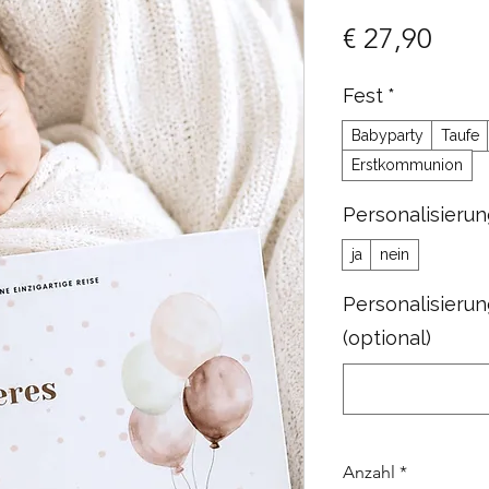
Prei
€ 27,90
Fest
*
Babyparty
Taufe
Erstkommunion
Personalisieru
ja
nein
Personalisieru
(optional)
Anzahl
*