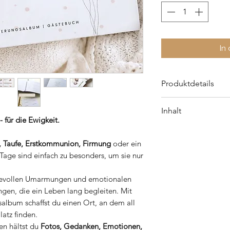
In
Produktdetails
- hochwertige und 
Inhalt
einer Fadenbindu
- für die Ewigkeit.
- 48 Seiten - Prem
- das haben wir gef
- Format: 24x17cm
- deine Lieblings
, Taufe, Erstkommunion, Firmung
oder ein
- matt kratzfest ce
- dein Fest - Ablau
Tage sind einfach zu besonders, um sie nur
- Erinnerungsstück
ebevollen Umarmungen und emotionalen
- Briefe & Glückwu
gen, die ein Leben lang begleiten. Mit
- Worte an DICH
album schaffst du einen Ort, an dem all
- Fotos & persönl
atz finden.
- Fotos vom Fest
ten hältst du
Fotos, Gedanken, Emotionen,
- Zusatz: Karten f