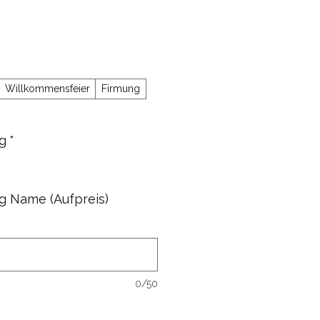
s
Willkommensfeier
Firmung
ng
*
ng Name (Aufpreis)
0/50