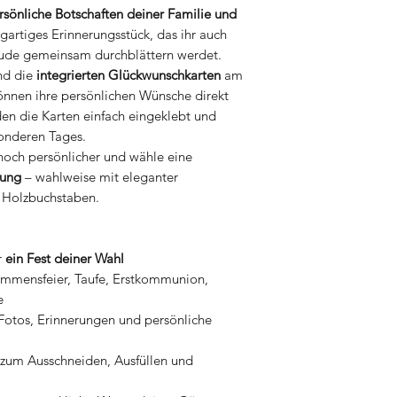
rsönliche Botschaften deiner Familie und
und einkleben (fal
igartiges Erinnerungsstück, das ihr auch
dem Rest des Papi
reude gemeinsam durchblättern werdet.
ähnliches angebra
nd die
integrierten Glückwunschkarten
am
nnen ihre persönlichen Wünsche direkt
en die Karten einfach eingeklebt und
sonderen Tages.
noch persönlicher und wähle eine
rung
– wahlweise mit eleganter
 Holzbuchstaben.
r
ein Fest deiner Wahl
ommensfeier, Taufe, Erstkommunion,
e
 Fotos, Erinnerungen und persönliche
 zum Ausschneiden, Ausfüllen und